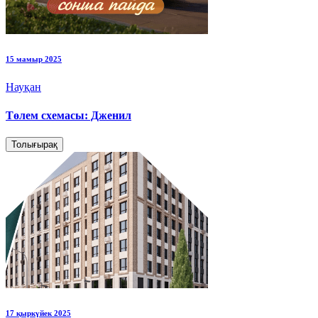
15 мамыр 2025
Науқан
Төлем схемасы: Дженил
Толығырақ
17 қыркүйек 2025