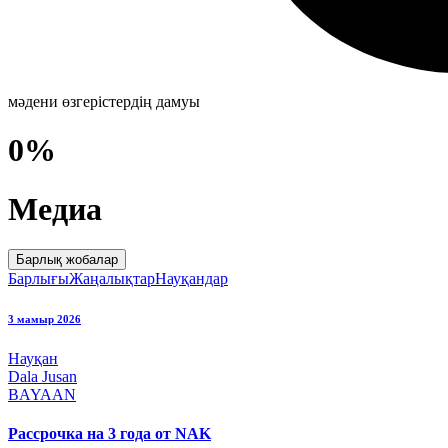
мәдени өзгерістердің дамуы
0%
Медиа
Барлық жобалар
Барлығы
Жаңалықтар
Науқандар
3 мамыр 2026
Науқан
Dala Jusan
BAYAAN
Рассрочка на 3 года от NAK