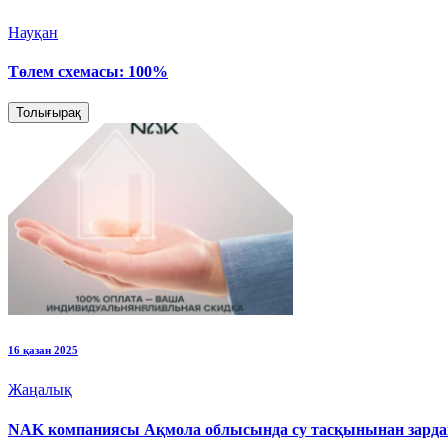
Науқан
Төлем схемасы: 100%
Толығырақ
16 қазан 2025
Жаңалық
NAK компаниясы Ақмола облысында су тасқынынан зардап